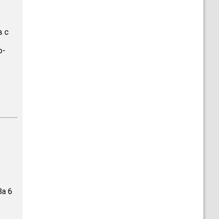
в с
о-
За 6