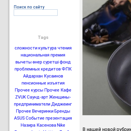
Поиск по сайту
Tags
сложности
культура чтения
национальная премия
вычеты
өнер
суретші
фонд
проблемных кредитов
ФПК
Айдархан Кусаинов
пенсионные изъятия
Прочее курсы
Прочее Кафе
ZVUK
Саунд-арт
Женщины-
предприниматели
Диджеинг
Прочее Вечеринки
Бренды
ASUS
Событие презентация
Назира Касенова
Nike
В нашей новой рубри