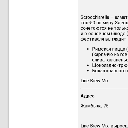
Scrocchiarella — алм
топ-50 по миру. Здес
сочетаются не тольк
и в основном блюде (
фестиваля выглядит 
Римская пицца (
(карпаччо из го
слива, халапень
Шоколадно-трю
Бокал красного с
Line Brew Mix
Адрес
Жамбыла, 75
Line Brew Mix, вырос