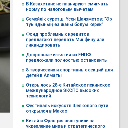
В Казахстане не планируют смягчать
норму по налоговым вычетам
Семейлік суретші Үсен Шаяхметов: “Әр
туындының өз жаны болуы керек”
Фонд проблемных кредитов
предлагают передать Минфину или
ликвидировать
Досрочные изъятия из ЕНПФ
предложили полностью остановить
8 творческих и спортивных секций для
детей в Алматы
Открылось 28-е Китайское пекинское
международное ЭКСПО высоких
технологий
Фестиваль искусств Шелкового пути
открылся в Макао
Китай и Франция выступили за
укрепление мира и стратегического