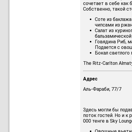
сочетает в себе как 
Собственно, такой ст
Соте из баклажа
чипсами из ржан
Салат из курино
бальзамической 
Говядина Риб, м
Подается с овощ
Бокал светлого 
The Ritz-Carlton Almat
Адрес
Аль-Фараби, 77/7
Здесь могли бы подав
поток гостей. Но и к
000 тенге в Sky Loung
Овощные вьетна