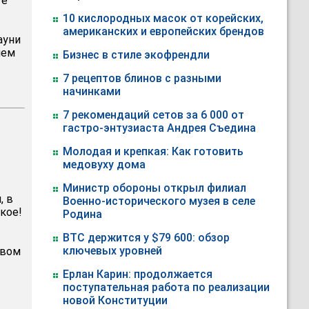
ге
10 кислородных масок от корейских,
американских и европейских брендов
ауни
лем
Бизнес в стиле экофрендли
7 рецептов блинов с разными
начинками
7 рекомендаций сетов за 6 000 от
гастро-энтузиаста Андрея Съедина
Молодая и крепкая: Как готовить
медовуху дома
Министр обороны открыл филиал
, в
Военно-исторического музея в селе
кое!
Родина
BTC держится у $79 600: обзор
ключевых уровней
авом
Ерлан Карин: продолжается
поступательная работа по реализации
новой Конституции