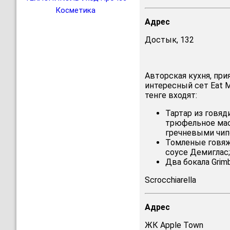
Косметика
Адрес
Достык, 132
Авторская кухня, при
интересный сет Eat Me
тенге входят:
Тартар из говяд
трюфельное масл
гречневыми чип
Томленые говяж
соусе Демиглас;
Два бокала Grimb
Scrocchiarella
Адрес
ЖК Apple Town