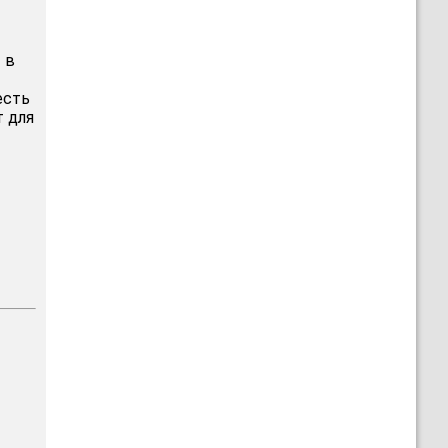
 в
есть
т для