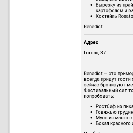
Вырезку из пра
картофелем и в
Коктейль Rosato 
Benedict
Адрес
Гоголя, 87
Benedict — это пример
всегда придут гости 
сейчас бронируют мес
Фестивальный сет то
попробовать:
Ростбиф из пика
Говяжью грудин
Мусс из манго 
Бокал красного 