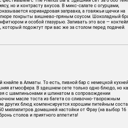
 фестивалем с The Friends Bar’а. Здешний сет за 6 000 тен
ясу, но и контрасту вкусов. В микс-салате с огурцами,
оказывается кориандровая заправка, а говяжьи щечки на
о пюре покрыты вишнево-пряным соусом. Шоколадный бр
фитюром и особой глазурью. Запивать это все — коктей
, который подожгут при вас же за столом перед подачей.
ый кнайпе в Алматы. То есть, пивной бар с немецкой кухней
няя атмосфера. В здешнем сете только одно блюдо, но ка
шея с шампиньонами и шпинатом в сопровождении
вочном масле тоста из багета со сливочно-творожным
ие других блюд компенсируется хорошим питейным сост
250 миллилитров домашней настойки от Фрау (на выбор 16
бронь столов и приятного аппетита!