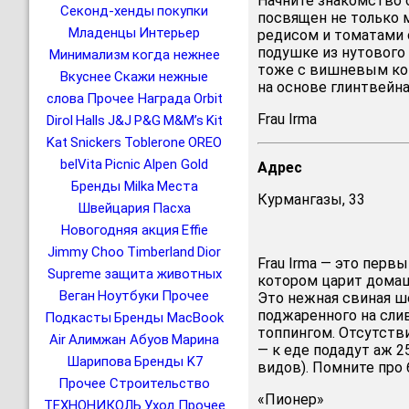
Начните знакомство с
Секонд-хенды
покупки
посвящен не только м
Младенцы
Интерьер
редисом и томатами 
подушке из нутовог
Минимализм
когда нежнее
тоже с вишневым кон
Вкуснее
Скажи нежные
на основе глинтвейна
слова
Прочее Награда
Orbit
Frau Irma
Dirol
Halls
J&J
P&G
M&M’s
Kit
Kat
Snickers
Toblerone
OREO
belVita
Picnic
Alpen Gold
Адрес
Бренды Milka
Места
Курмангазы, 33
Швейцария
Пасха
Новогодняя акция
Effie
Jimmy Choo
Timberland
Dior
Frau Irma — это перв
Supreme
защита животных
котором царит домаш
Веган
Ноутбуки
Прочее
Это нежная свиная 
поджаренного на сли
Подкасты
Бренды MacBook
топпингом. Отсутств
Air
Алимжан Абуов
Марина
— к еде подадут аж 
Шарипова
Бренды K7
видов). Помните про 
Прочее Строительство
«Пионер»
ТЕХНОНИКОЛЬ
Уход
Прочее