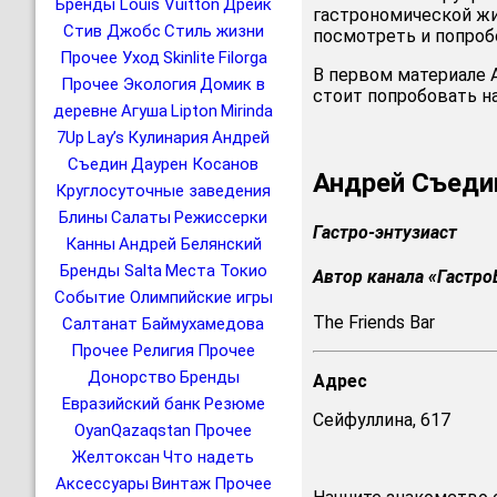
Бренды Louis Vuitton
Дрейк
гастрономической жи
Стив Джобс
Стиль жизни
посмотреть и попроб
Прочее Уход
Skinlite
Filorga
В первом материале А
Прочее Экология
Домик в
стоит попробовать н
деревне
Агуша
Lipton
Mirinda
7Up
Lay’s
Кулинария
Андрей
Съедин
Даурен Косанов
Андрей Съеди
Круглосуточные заведения
Блины
Салаты
Режиссерки
Гастро-энтузиаст
Канны
Андрей Белянский
Бренды Salta
Места Токио
Автор канала «Гастро
Событие Олимпийские игры
The Friends Bar
Салтанат Баймухамедова
Прочее Религия
Прочее
Донорство
Бренды
Адрес
Евразийский банк
Резюме
Сейфуллина, 617
OyanQazaqstan
Прочее
Желтоксан
Что надеть
Аксессуары
Винтаж
Прочее