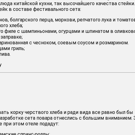
блюда китайской кухни, так высочайшего качества стейки.
ейк в составе фестивального сета:
нов, болгарского перца, моркови, репчатого лука и томато
ого хлеба;
го филе с шампиньонами, огурцами и шпинатом в оливков
заправке;
аринованная с чесноком, соевым соусом и розмарином.
ами гриль;
пива.
y
ать корку черствого хлеба и ради вида все равно был бы
 разработке сета повара отнеслись с большим вниманием. 
e при этом отеле подадут:
мские спринг-роллы;