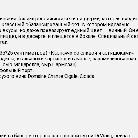
атинский филиал российской сети пиццерий, которая входит
ь классный сбалансированный сет, в котором идеально
о вкусы, но даже превалирует единый цвет — винный. Он 
пицце), и в десерте, и плещется в бокале. Специальный се
так:
35*25 сантиметров) «Карпаччо со сливой и артишоками»
вядины, итальянские артишоки в масле, карамелизованная
о, сыр Моцарелла, сыр Пармезан);
фельный торт;
ухого вина Domaine Chante Cigale, Cicada.
ший на базе ресторана кантонской кухни Di Wang, сейчас