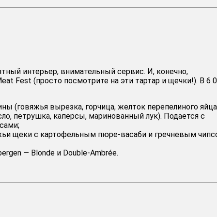
ятный интерьер, внимательный сервис. И, конечно,
at Fest (просто посмотрите на эти тартар и щечки!). В 6 
ины (говяжья вырезка, горчица, желток перепелиного яйца
о, петрушка, каперсы, маринованный лук). Подается с
сами;
ьи щеки с картофельным пюре-васаби и гречневым чипс
ergen — Blonde и Double-Ambrée.