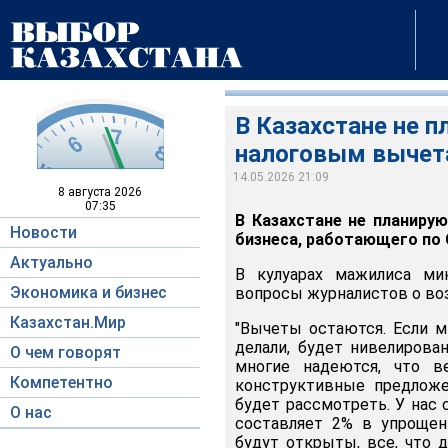
В Казахстане не 
налоговым выче
14.05.2026 21:09
8 августа
2026
07:35
В Казахстане не планиру
Новости
бизнеса, работающего по 
Актуально
В кулуарах мажилиса м
Экономика и бизнес
вопросы журналистов о во
Казахстан.Мир
"Вычеты остаются. Если м
делали, будет нивелирова
О чем говорят
многие надеются, что в
Компетентно
конструктивные предложе
будет рассмотреть. У нас 
О нас
составляет 2% в упрощен
будут открыты, все, что 