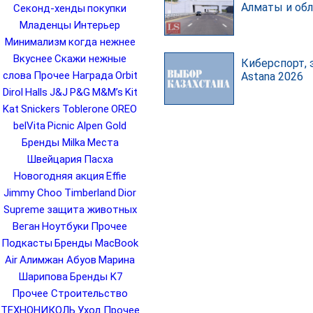
Алматы и об
Секонд-хенды
покупки
Младенцы
Интерьер
Минимализм
когда нежнее
Вкуснее
Скажи нежные
Киберспорт, 
слова
Прочее Награда
Orbit
Astana 2026
Dirol
Halls
J&J
P&G
M&M’s
Kit
Kat
Snickers
Toblerone
OREO
belVita
Picnic
Alpen Gold
Бренды Milka
Места
Швейцария
Пасха
Новогодняя акция
Effie
Jimmy Choo
Timberland
Dior
Supreme
защита животных
Веган
Ноутбуки
Прочее
Подкасты
Бренды MacBook
Air
Алимжан Абуов
Марина
Шарипова
Бренды K7
Прочее Строительство
ТЕХНОНИКОЛЬ
Уход
Прочее