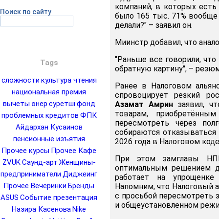
компаний, в которых есть 
Поиск по сайту
было 165 тыс. 71% вообще 
делали?" – заявил он.
Миинстр добавил, что анал
"Раньше все говорили, что
Tags
обратную картину", – резю
сложности
культура чтения
Ранее в Налоговом альян
национальная премия
спровоцирует резкий ро
вычеты
өнер
суретші
фонд
Азамат Амрин
заявил, чт
товарам, приобретённы
проблемных кредитов
ФПК
пересмотреть через пол
Айдархан Кусаинов
собираются отказываться 
пенсионные изъятия
2026 года в Налоговом коде
Прочее курсы
Прочее Кафе
При этом замглавы НП
ZVUK
Саунд-арт
Женщины-
оптимальным решением дл
предприниматели
Диджеинг
работает на упрощенке
Прочее Вечеринки
Бренды
Напомним, что Налоговый а
с просьбой пересмотреть 
ASUS
Событие презентация
и общеустановленном режи
Назира Касенова
Nike