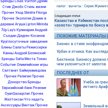
Бренды Louis Vuitton
Дрейк
налог
::
вычеты
::
Серик Жуманг
Стив Джобс
Стиль жизни
Прочее Уход
Skinlite
Filorga
Следующая статья
Прочее Экология
Домик в
Казахстан и Узбекистан пос
деревне
Агуша
Lipton
Mirinda
«золото» турнира по боксу в
7Up
Lay’s
Кулинария
Андрей
ПОХОЖИЕ МАТЕРИАЛЫ (
Съедин
Даурен Косанов
Круглосуточные заведения
Бизнес в стиле экофрендл
Блины
Салаты
Режиссерки
Урбан и этника: Как выгляд
Канны
Андрей Белянский
Бренды Salta
Места Токио
Бектенов: Бизнесу должно 
чем уклоняться от налогов
Событие Олимпийские игры
Салтанат Баймухамедова
ПОСЛЕДНЕЕ ОТ
Прочее Религия
Прочее
Учёба за гра
Донорство
Бренды
летнего Араф
Евразийский банк
Резюме
OyanQazaqstan
Прочее
Желтоксан
Что надеть
Аксессуары
Винтаж
Прочее
Земельный в