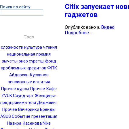
Citix запускает но
Поиск по сайту
гаджетов
Опубликовано в
Видео
Подробнее ...
Tags
сложности
культура чтения
национальная премия
вычеты
өнер
суретші
фонд
проблемных кредитов
ФПК
Айдархан Кусаинов
пенсионные изъятия
Прочее курсы
Прочее Кафе
ZVUK
Саунд-арт
Женщины-
предприниматели
Диджеинг
Прочее Вечеринки
Бренды
ASUS
Событие презентация
Назира Касенова
Nike