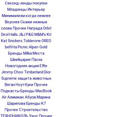
Секонд-хенды
покупки
Младенцы
Интерьер
Минимализм
когда нежнее
Вкуснее
Скажи нежные
слова
Прочее Награда
Orbit
Dirol
Halls
J&J
P&G
M&M’s
Kit
Kat
Snickers
Toblerone
OREO
belVita
Picnic
Alpen Gold
Бренды Milka
Места
Швейцария
Пасха
Новогодняя акция
Effie
Jimmy Choo
Timberland
Dior
Supreme
защита животных
Веган
Ноутбуки
Прочее
Подкасты
Бренды MacBook
Air
Алимжан Абуов
Марина
Шарипова
Бренды K7
Прочее Строительство
ТЕХНОНИКОЛЬ
Уход
Прочее