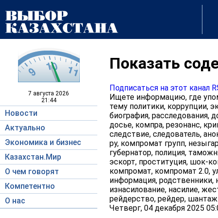
Показать соде
Подписаться на этот канал 
7 августа
2026
Ищете информацию, где упом
21:44
тему политики, коррупции, эк
Новости
биография, расследования, д
досье, компра, резонанс, кри
Актуально
следствие, следователь, ано
Экономика и бизнес
ру, компромат групп, незыгар
губернатор, полиция, таможня
Казахстан.Мир
эскорт, проституция, шок-кон
компромат, компромат 2.0, у
О чем говорят
информация, родственники, н
Компетентно
изнасилование, насилие, жес
рейдерство, рейдер, шантаж
О нас
Четверг, 04 декабря 2025 05: