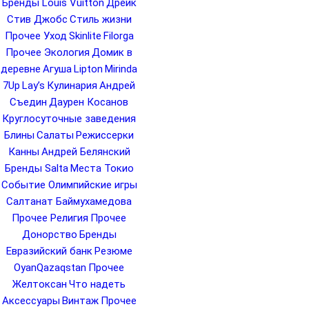
Бренды Louis Vuitton
Дрейк
Стив Джобс
Стиль жизни
Прочее Уход
Skinlite
Filorga
Прочее Экология
Домик в
деревне
Агуша
Lipton
Mirinda
7Up
Lay’s
Кулинария
Андрей
Съедин
Даурен Косанов
Круглосуточные заведения
Блины
Салаты
Режиссерки
Канны
Андрей Белянский
Бренды Salta
Места Токио
Событие Олимпийские игры
Салтанат Баймухамедова
Прочее Религия
Прочее
Донорство
Бренды
Евразийский банк
Резюме
OyanQazaqstan
Прочее
Желтоксан
Что надеть
Аксессуары
Винтаж
Прочее