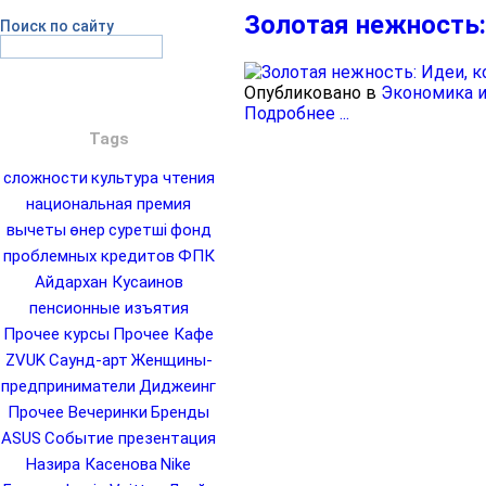
Золотая нежность:
Поиск по сайту
Опубликовано в
Экономика и
Подробнее ...
Tags
сложности
культура чтения
национальная премия
вычеты
өнер
суретші
фонд
проблемных кредитов
ФПК
Айдархан Кусаинов
пенсионные изъятия
Прочее курсы
Прочее Кафе
ZVUK
Саунд-арт
Женщины-
предприниматели
Диджеинг
Прочее Вечеринки
Бренды
ASUS
Событие презентация
Назира Касенова
Nike