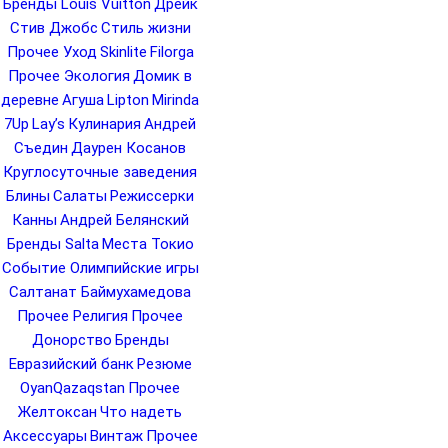
Бренды Louis Vuitton
Дрейк
Стив Джобс
Стиль жизни
Прочее Уход
Skinlite
Filorga
Прочее Экология
Домик в
деревне
Агуша
Lipton
Mirinda
7Up
Lay’s
Кулинария
Андрей
Съедин
Даурен Косанов
Круглосуточные заведения
Блины
Салаты
Режиссерки
Канны
Андрей Белянский
Бренды Salta
Места Токио
Событие Олимпийские игры
Салтанат Баймухамедова
Прочее Религия
Прочее
Донорство
Бренды
Евразийский банк
Резюме
OyanQazaqstan
Прочее
Желтоксан
Что надеть
Аксессуары
Винтаж
Прочее