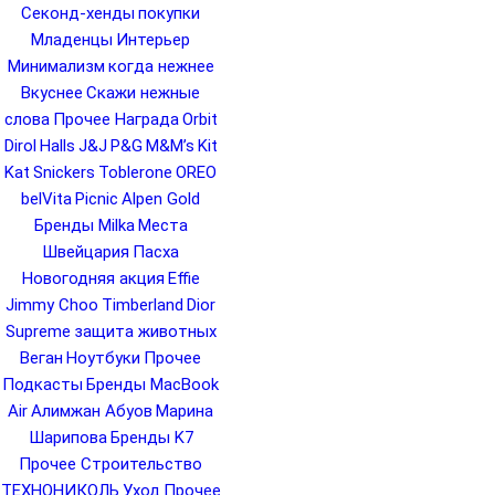
Секонд-хенды
покупки
Младенцы
Интерьер
Минимализм
когда нежнее
Вкуснее
Скажи нежные
слова
Прочее Награда
Orbit
Dirol
Halls
J&J
P&G
M&M’s
Kit
Kat
Snickers
Toblerone
OREO
belVita
Picnic
Alpen Gold
Бренды Milka
Места
Швейцария
Пасха
Новогодняя акция
Effie
Jimmy Choo
Timberland
Dior
Supreme
защита животных
Веган
Ноутбуки
Прочее
Подкасты
Бренды MacBook
Air
Алимжан Абуов
Марина
Шарипова
Бренды K7
Прочее Строительство
ТЕХНОНИКОЛЬ
Уход
Прочее