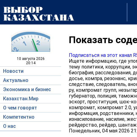
Показать соде
Подписаться на этот канал 
10 августа
2026
Ищете информацию, где упом
20:14
тему политики, коррупции, эк
Новости
биография, расследования, д
досье, компра, резонанс, кри
Актуально
следствие, следователь, ано
Экономика и бизнес
ру, компромат групп, незыгар
губернатор, полиция, таможня
Казахстан.Мир
эскорт, проституция, шок-кон
компромат, компромат 2.0, у
О чем говорят
информация, родственники, н
Компетентно
изнасилование, насилие, жес
рейдерство, рейдер, шантаж
О нас
Понедельник, 04 мая 2026 21