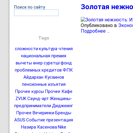
Золотая нежно
Поиск по сайту
Опубликовано в
Эконо
Подробнее ...
Tags
сложности
культура чтения
национальная премия
вычеты
өнер
суретші
фонд
проблемных кредитов
ФПК
Айдархан Кусаинов
пенсионные изъятия
Прочее курсы
Прочее Кафе
ZVUK
Саунд-арт
Женщины-
предприниматели
Диджеинг
Прочее Вечеринки
Бренды
ASUS
Событие презентация
Назира Касенова
Nike