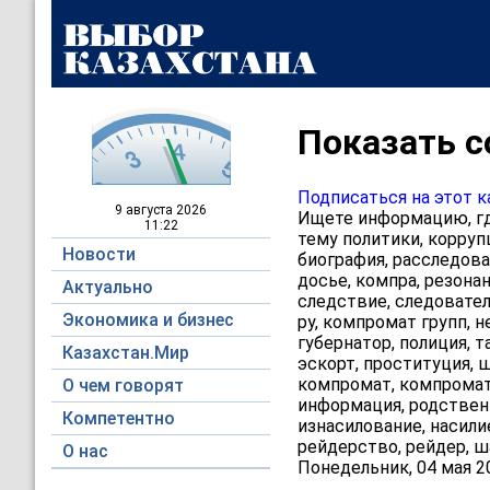
Показать с
Подписаться на этот к
9 августа
2026
Ищете информацию, где
11:22
тему политики, коррупц
Новости
биография, расследова
досье, компра, резонан
Актуально
следствие, следователь
Экономика и бизнес
ру, компромат групп, н
губернатор, полиция, т
Казахстан.Мир
эскорт, проституция, ш
компромат, компромат 
О чем говорят
информация, родственн
Компетентно
изнасилование, насили
рейдерство, рейдер, ш
О нас
Понедельник, 04 мая 2