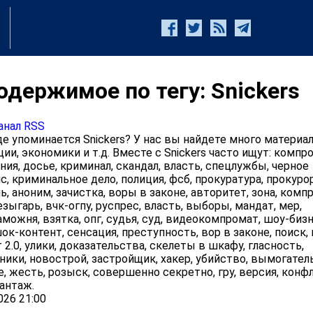
одержимое по тегу: Snickers
анал RSS
 упоминается Snickers? У нас вы найдете много материал
ии, экономики и т.д. Вместе с Snickers часто ищут: компр
ния, досье, криминал, скандал, власть, спецлужбы, черное
с, криминальное дело, полиция, фсб, прокуратура, прокурор
, аноним, зачистка, воры в законе, авторитет, зона, комп
езыгарь, вчк-огпу, руспрес, власть, выборы, мандат, мер,
аможня, взятка, опг, судья, суд, видеокомпромат, шоу-бизн
ок-контент, сенсация, преступность, вор в законе, поиск,
2.0, улики, доказательства, скелеты в шкафу, гласность,
ики, новострой, застройщик, хакер, убийство, вымогател
е, жесть, розыск, совершенно секретно, гру, версия, конф
антаж.
026 21:00