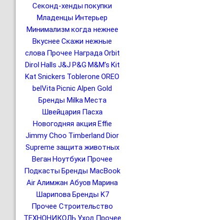
Секонд-хенды
покупки
Младенцы
Интерьер
Минимализм
когда нежнее
Вкуснее
Скажи нежные
слова
Прочее Награда
Orbit
Dirol
Halls
J&J
P&G
M&M’s
Kit
Kat
Snickers
Toblerone
OREO
belVita
Picnic
Alpen Gold
Бренды Milka
Места
Швейцария
Пасха
Новогодняя акция
Effie
Jimmy Choo
Timberland
Dior
Supreme
защита животных
Веган
Ноутбуки
Прочее
Подкасты
Бренды MacBook
Air
Алимжан Абуов
Марина
Шарипова
Бренды K7
Прочее Строительство
ТЕХНОНИКОЛЬ
Уход
Прочее