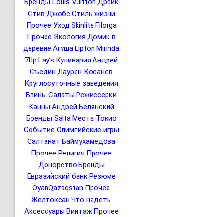
Бренды Louis Vuitton
Дрейк
Стив Джобс
Стиль жизни
Прочее Уход
Skinlite
Filorga
Прочее Экология
Домик в
деревне
Агуша
Lipton
Mirinda
7Up
Lay’s
Кулинария
Андрей
Съедин
Даурен Косанов
Круглосуточные заведения
Блины
Салаты
Режиссерки
Канны
Андрей Белянский
Бренды Salta
Места Токио
Событие Олимпийские игры
Салтанат Баймухамедова
Прочее Религия
Прочее
Донорство
Бренды
Евразийский банк
Резюме
OyanQazaqstan
Прочее
Желтоксан
Что надеть
Аксессуары
Винтаж
Прочее