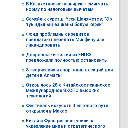
В Казахстане не планируют смягчать
норму по налоговым вычетам
Семейлік суретші Үсен Шаяхметов: “Әр
туындының өз жаны болуы керек”
Фонд проблемных кредитов
предлагают передать Минфину или
ликвидировать
Досрочные изъятия из ЕНПФ
предложили полностью остановить
8 творческих и спортивных секций для
детей в Алматы
Открылось 28-е Китайское пекинское
международное ЭКСПО высоких
технологий
Фестиваль искусств Шелкового пути
открылся в Макао
Китай и Франция выступили за
укрепление мира и стратегического