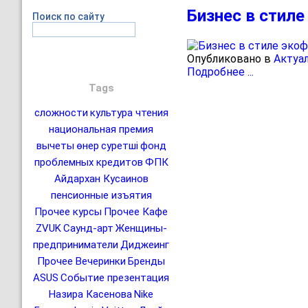
Бизнес в стил
Поиск по сайту
Опубликовано в
Актуа
Подробнее ...
Tags
сложности
культура чтения
национальная премия
вычеты
өнер
суретші
фонд
проблемных кредитов
ФПК
Айдархан Кусаинов
пенсионные изъятия
Прочее курсы
Прочее Кафе
ZVUK
Саунд-арт
Женщины-
предприниматели
Диджеинг
Прочее Вечеринки
Бренды
ASUS
Событие презентация
Назира Касенова
Nike