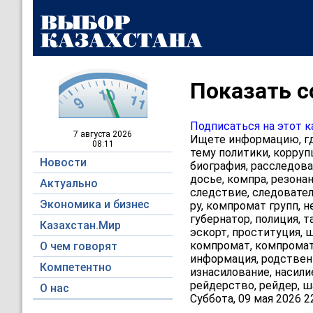
Показать с
Подписаться на этот к
7 августа
2026
Ищете информацию, где
08:11
тему политики, коррупц
Новости
биография, расследова
досье, компра, резонан
Актуально
следствие, следователь
Экономика и бизнес
ру, компромат групп, н
губернатор, полиция, т
Казахстан.Мир
эскорт, проституция, ш
компромат, компромат 
О чем говорят
информация, родственн
Компетентно
изнасилование, насили
рейдерство, рейдер, ш
О нас
Суббота, 09 мая 2026 2