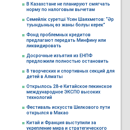
В Казахстане не планируют смягчать
норму по налоговым вычетам
Семейлік суретші Үсен Шаяхметов: “Әр
туындының өз жаны болуы керек”
Фонд проблемных кредитов
предлагают передать Минфину или
ликвидировать
Досрочные изъятия из ЕНПФ
предложили полностью остановить
8 творческих и спортивных секций для
детей в Алматы
Открылось 28-е Китайское пекинское
международное ЭКСПО высоких
технологий
Фестиваль искусств Шелкового пути
открылся в Макао
Китай и Франция выступили за
укрепление мира и стратегического