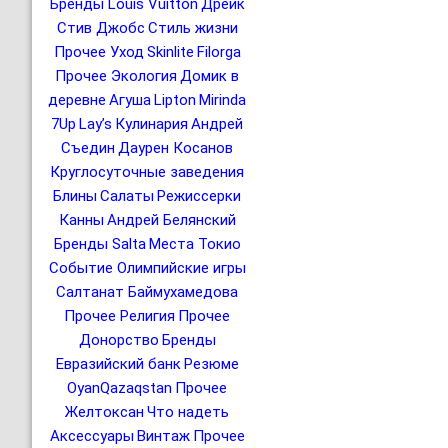
Бренды Louis Vuitton
Дрейк
Стив Джобс
Стиль жизни
Прочее Уход
Skinlite
Filorga
Прочее Экология
Домик в
деревне
Агуша
Lipton
Mirinda
7Up
Lay’s
Кулинария
Андрей
Съедин
Даурен Косанов
Круглосуточные заведения
Блины
Салаты
Режиссерки
Канны
Андрей Белянский
Бренды Salta
Места Токио
Событие Олимпийские игры
Салтанат Баймухамедова
Прочее Религия
Прочее
Донорство
Бренды
Евразийский банк
Резюме
OyanQazaqstan
Прочее
Желтоксан
Что надеть
Аксессуары
Винтаж
Прочее