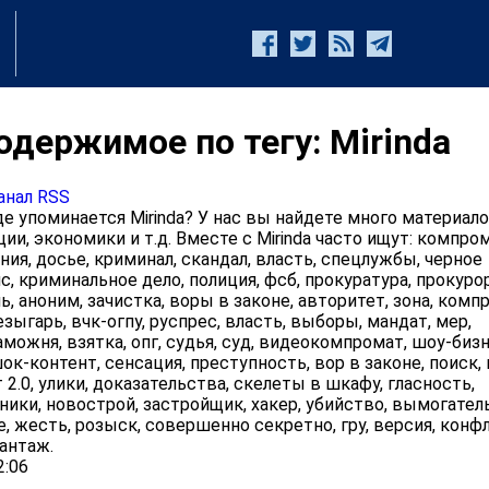
одержимое по тегу: Mirinda
анал RSS
 упоминается Mirinda? У нас вы найдете много материало
ии, экономики и т.д. Вместе с Mirinda часто ищут: компром
ния, досье, криминал, скандал, власть, спецлужбы, черное
с, криминальное дело, полиция, фсб, прокуратура, прокурор
, аноним, зачистка, воры в законе, авторитет, зона, комп
езыгарь, вчк-огпу, руспрес, власть, выборы, мандат, мер,
аможня, взятка, опг, судья, суд, видеокомпромат, шоу-бизн
ок-контент, сенсация, преступность, вор в законе, поиск,
2.0, улики, доказательства, скелеты в шкафу, гласность,
ики, новострой, застройщик, хакер, убийство, вымогател
е, жесть, розыск, совершенно секретно, гру, версия, конф
антаж.
2:06