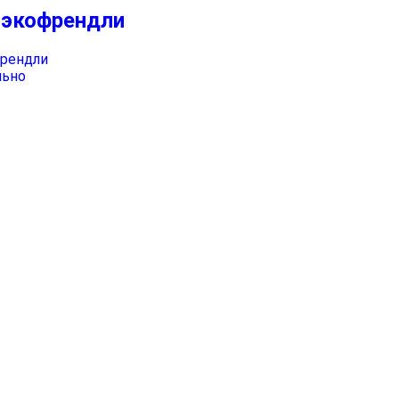
е экофрендли
льно