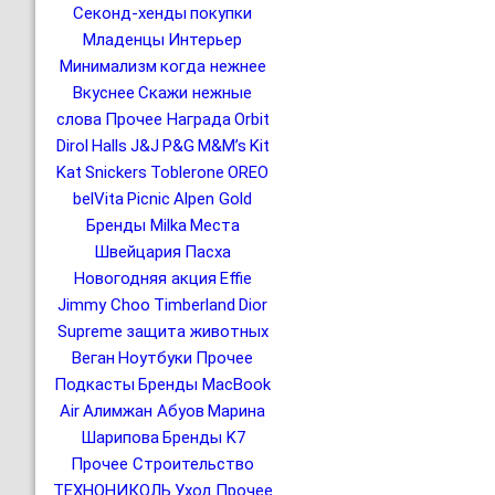
Секонд-хенды
покупки
Младенцы
Интерьер
Минимализм
когда нежнее
Вкуснее
Скажи нежные
слова
Прочее Награда
Orbit
Dirol
Halls
J&J
P&G
M&M’s
Kit
Kat
Snickers
Toblerone
OREO
belVita
Picnic
Alpen Gold
Бренды Milka
Места
Швейцария
Пасха
Новогодняя акция
Effie
Jimmy Choo
Timberland
Dior
Supreme
защита животных
Веган
Ноутбуки
Прочее
Подкасты
Бренды MacBook
Air
Алимжан Абуов
Марина
Шарипова
Бренды K7
Прочее Строительство
ТЕХНОНИКОЛЬ
Уход
Прочее